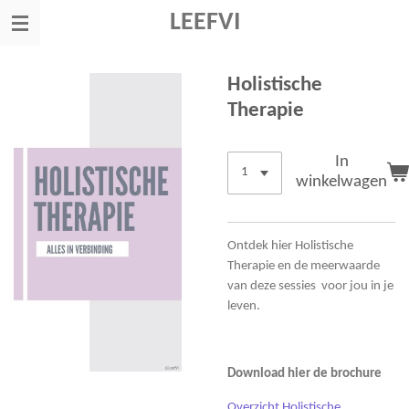
Ga
LEEFVI
direct
naar
de
Holistische
hoofdinhoud
Therapie
In
winkelwagen
Ontdek hier Holistische
Therapie en de meerwaarde
van deze sessies voor jou in je
leven.
Download hier de brochure
Overzicht Holistische