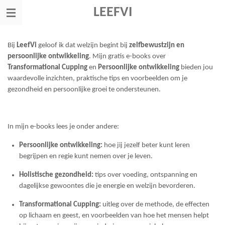
Ga
LEEFVI
direct
naar
de
Bij
LeefVi
geloof ik dat welzijn begint bij
zelfbewustzijn en
hoofdinhoud
persoonlijke ontwikkeling
. Mijn gratis e-books over
Transformational Cupping
en
Persoonlijke ontwikkeling
bieden jou
waardevolle inzichten, praktische tips en voorbeelden om je
gezondheid en persoonlijke groei te ondersteunen.
In mijn e-books lees je onder andere:
Persoonlijke ontwikkeling:
hoe jij jezelf beter kunt leren
begrijpen en regie kunt nemen over je leven.
Holistische gezondheid:
tips over voeding, ontspanning en
dagelijkse gewoontes die je energie en welzijn bevorderen.
Transformational Cupping:
uitleg over de methode, de effecten
op lichaam en geest, en voorbeelden van hoe het mensen helpt