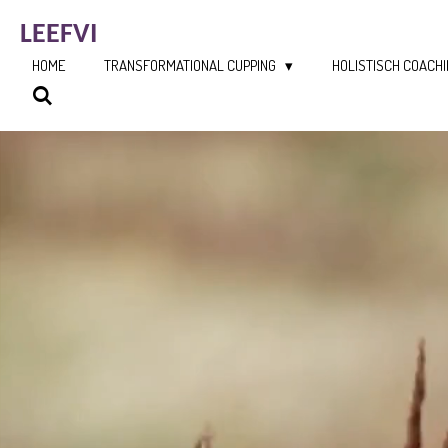
Ga
LEEFVI
direct
naar
HOME
TRANSFORMATIONAL CUPPING
HOLISTISCH COACH
de
hoofdinhoud